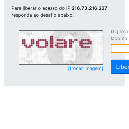
Para liberar o acesso
do IP
216.73.216.227
,
responda ao desafio abaixo.
Digite 
lado no
[trocar imagem]